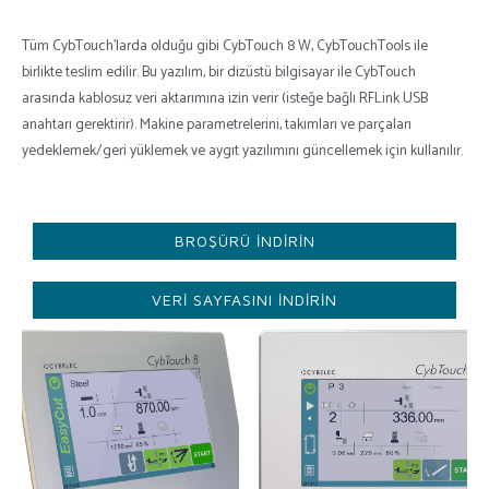
Tüm CybTouch’larda olduğu gibi CybTouch 8 W, CybTouchTools ile
birlikte teslim edilir. Bu yazılım, bir dizüstü bilgisayar ile CybTouch
arasında kablosuz veri aktarımına izin verir (isteğe bağlı RFLink USB
anahtarı gerektirir). Makine parametrelerini, takımları ve parçaları
yedeklemek/geri yüklemek ve aygıt yazılımını güncellemek için kullanılır.
BROŞÜRÜ INDIRIN
VERI SAYFASINI INDIRIN