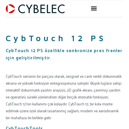
Skip
to
content
CybTouch 12 PS
CybTouch 12 PS özellikle senkronize pres frenler
için geliştirilmiştir.
CybTouch serisinin bir parçası olarak, sezgisel ve canlı renkli dokunmatik
ekrana ve yüksek fonksiyon entegrasyonuna sahiptir. Büyük tuşlara sahip
interaktif dokunmatik yazılım arayüzü, 2D grafik ekranı, çevrimiçi yardım
ve operatörü sürekli yönlendiren diğer birçok otomatik fonksiyon,
CybTouch 12’nin kullanımı çok kolaydır. CybTouch 12, bir kola monte
edilmek üzere özel olarak tasarlanmış sağlam, modern ve aerodinamik
bir muhafaza ile birlikte gelir.
CybTouchTools