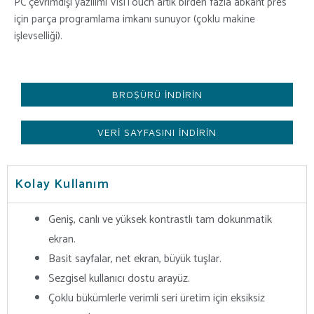
PC çevrimdışı yazılımı VisiTouch artık birden fazla abkant pres
için parça programlama imkanı sunuyor (çoklu makine
işlevselliği).
BROŞÜRÜ INDIRIN
VERI SAYFASINI INDIRIN
Kolay Kullanım
Geniş, canlı ve yüksek kontrastlı tam dokunmatik
ekran.
Basit sayfalar, net ekran, büyük tuşlar.
Sezgisel kullanıcı dostu arayüz.
Çoklu bükümlerle verimli seri üretim için eksiksiz