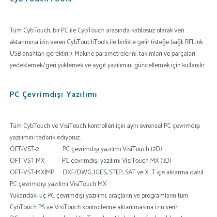
Tüm CybTouch, bir PC ile CybTouch arasında kablosuz olarak veri
aktarımına izin veren CybTouchTools ile birlikte gelir (isteğe bağlı RFLink
USB anahtarı gerektirir). Makine parametrelerini, takımları ve parçaları
yedeklemek/geri yüklemek ve aygıt yazılımını güncellemek için kullanılır.
PC Çevrimdışı Yazılımı
Tüm CybTouch ve VisiTouch kontrolleri için aynı evrensel PC çevrimdışı
yazılımını tedarik ediyoruz.
OFT-VST-2 PC çevrimdışı yazılımı VisiTouch (2D)
OFT-VST-MX PC çevrimdışı yazılımı VisiTouch MX (3D)
OFT-VST-MXIMP DXF/DWG, IGES, STEP, SAT ve X_T içe aktarma dahil
PC çevrimdışı yazılımı VisiTouch MX
Yukarıdaki üç PC çevrimdışı yazılımı, araçların ve programların tüm
CybTouch PS ve VisiTouch kontrollerine aktarılmasına izin verir.