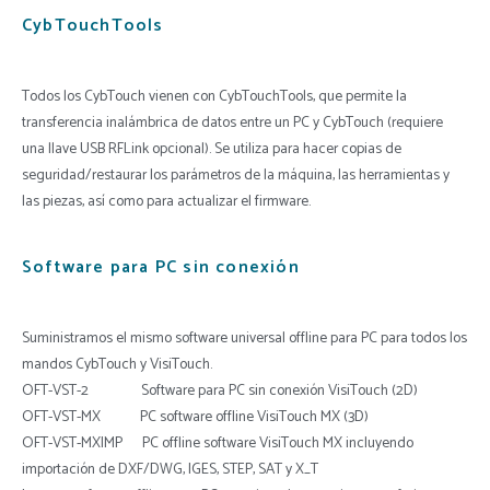
CybTouchTools
Todos los CybTouch vienen con CybTouchTools, que permite la
transferencia inalámbrica de datos entre un PC y CybTouch (requiere
una llave USB RFLink opcional). Se utiliza para hacer copias de
seguridad/restaurar los parámetros de la máquina, las herramientas y
las piezas, así como para actualizar el firmware.
Software para PC sin conexión
Suministramos el mismo software universal offline para PC para todos los
mandos CybTouch y VisiTouch.
OFT-VST-2 Software para PC sin conexión VisiTouch (2D)
OFT-VST-MX PC software offline VisiTouch MX (3D)
OFT-VST-MXIMP PC offline software VisiTouch MX incluyendo
importación de DXF/DWG, IGES, STEP, SAT y X_T