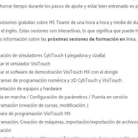
ahorrar tiempo durante los pasos de ajuste y estar bien entrenado es 
esiones gratuitas sobre MS Teams de una hora a hora y media de du
 el inglés. Estas sesiones son interactivas, lo que significa que puede
s información sobre las
próximas sesiones de formación en
línea,
alación de simuladores CybTouch
(
plegadora y cizalla)
lar el simulador VisiTouch
lar el software de demostración VisiTouch MX con el dongle
ramas de programación numérica y 2D CybTouch y VisiTouch
entación de equipos y hardware
a en marcha / Configuración de parámetros / Puesta en servicio
amación (creación de curvas, modificación…)
ware de programación VisiTouch MX
ramación: Creación de máquinas, importación/exportación de archivos
lación