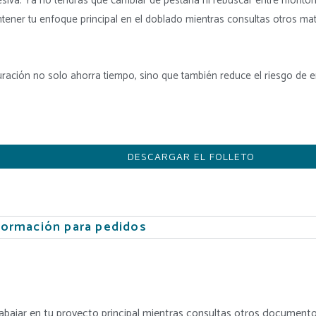
siva. Ya no tendrás que cambiar de pestaña ni rebuscar entre montone
ener tu enfoque principal en el doblado mientras consultas otros mat
uración no solo ahorra tiempo, sino que también reduce el riesgo de e
DESCARGAR EL FOLLETO
formación para pedidos
trabajar en tu proyecto principal mientras consultas otros documentos