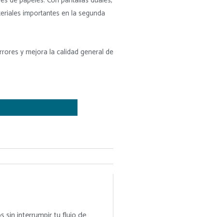
s de papeles. Con pantallas duales,
eriales importantes en la segunda
rrores y mejora la calidad general de
 sin interrumpir tu flujo de