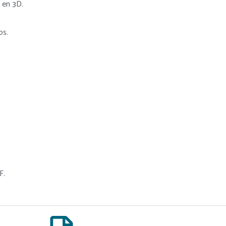
n en 3D.
os.
F.