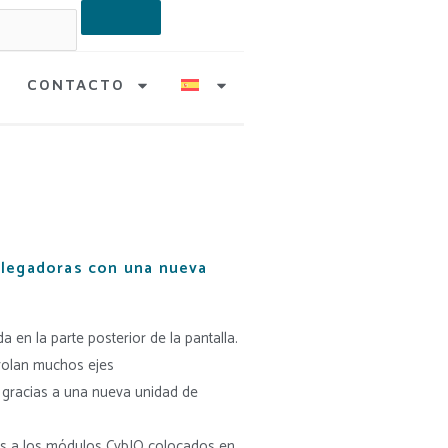
CONTACTO
plegadoras con una nueva
 en la parte posterior de la pantalla.
rolan muchos ejes
3D gracias a una nueva unidad de
cias a los módulos CybIO colocados en