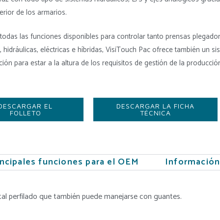
terior de los armarios.
odas las funciones disponibles para controlar tanto prensas plegado
, hidráulicas, eléctricas e híbridas, VisiTouch Pac ofrece también un s
ión para estar a la altura de los requisitos de gestión de la producción
DESCARGAR EL
DESCARGAR LA FICHA
FOLLETO
TÉCNICA
incipales funciones para el OEM
Información
istal perfilado que también puede manejarse con guantes.