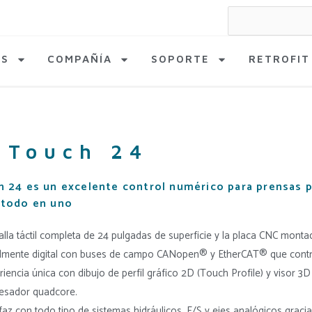
Search
for:
AS
COMPAÑÍA
SOPORTE
RETROFIT
iTouch 24
h 24 es un excelente control numérico para prensas 
 todo en uno
alla táctil completa de 24 pulgadas de superficie y la placa CNC montada
lmente digital con buses de campo CANopen® y EtherCAT® que cont
riencia única con dibujo de perfil gráfico 2D (Touch Profile) y visor 
esador quadcore.
rfaz con todo tipo de sistemas hidráulicos, E/S y ejes analógicos gra