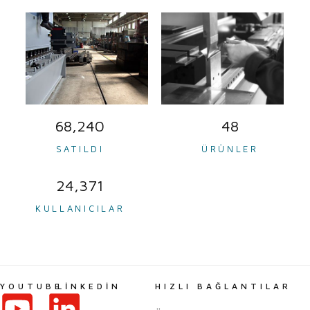
87,301
62
SATILDI
ÜRÜNLER
31,179
KULLANICILAR
YOUTUBE
LINKEDIN
HIZLI BAĞLANTILAR