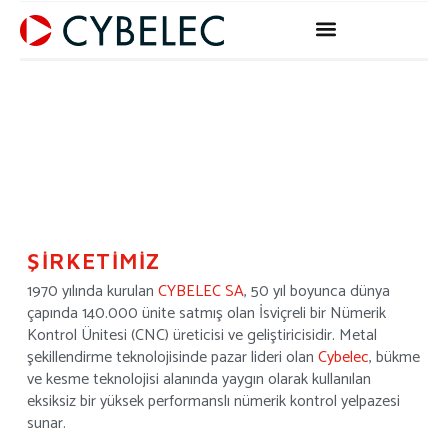
Skip
to
content
ŞİRKETİMİZ
1970 yılında kurulan
CYBELEC SA
, 50 yıl boyunca dünya
çapında 140.000 ünite satmış olan İsviçreli bir Nümerik
Kontrol Ünitesi (CNC) üreticisi ve geliştiricisidir. Metal
şekillendirme teknolojisinde pazar lideri olan
Cybelec
, bükme
ve kesme teknolojisi alanında yaygın olarak kullanılan
eksiksiz bir yüksek performanslı nümerik kontrol yelpazesi
sunar.