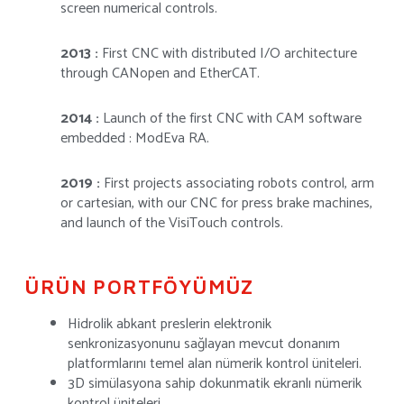
screen numerical controls.
2013 :
First CNC with distributed I/O architecture
through CANopen and EtherCAT.
2014 :
Launch of the first CNC with CAM software
embedded : ModEva RA.
2019 :
First projects associating robots control, arm
or cartesian, with our CNC for press brake machines,
and launch of the VisiTouch controls.
ÜRÜN PORTFÖYÜMÜZ
Hidrolik abkant preslerin elektronik
senkronizasyonunu sağlayan mevcut donanım
platformlarını temel alan nümerik kontrol üniteleri.
3D simülasyona sahip dokunmatik ekranlı nümerik
kontrol üniteleri.