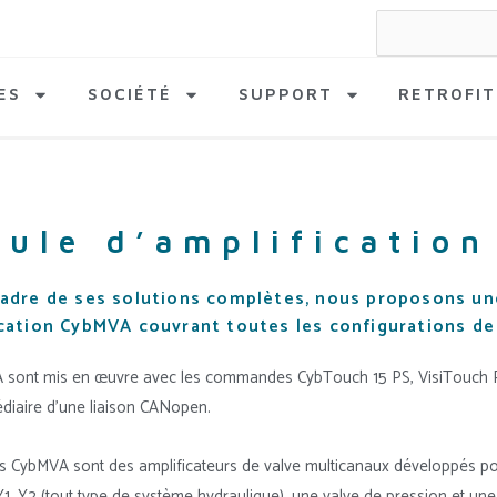
Search
for:
ES
SOCIÉTÉ
SUPPORT
RETROFIT
ule d’amplificatio
cadre de ses solutions complètes, nous proposons 
ication CybMVA couvrant toutes les configurations de
 sont mis en œuvre avec les commandes CybTouch 15 PS, VisiTouch
médiaire d’une liaison CANopen
.
 CybMVA sont des amplificateurs de valve multicanaux développés po
Y1, Y2 (tout type de système hydraulique), une valve de pression et u