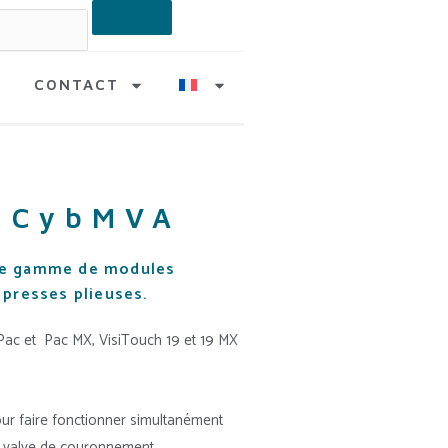
CONTACT
n CybMVA
une gamme de modules
 presses plieuses.
 Pac et
Pac MX
,
VisiTouch 19 et 19 MX
ur faire fonctionner simultanément
ne valve de couronnement.