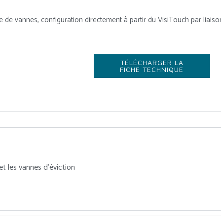
pe de vannes, configuration directement à partir du VisiTouch par liai
TÉLÉCHARGER LA
FICHE TECHNIQUE
et les vannes d’éviction