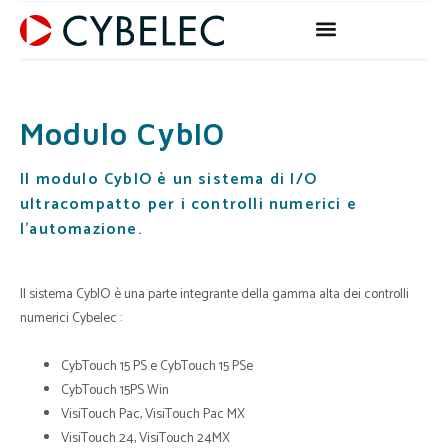
Vai
al
contenuto
Modulo CybIO
Il modulo CybIO è un sistema di I/O
ultracompatto per i controlli numerici e
l'automazione.
Il sistema CybIO è una parte integrante della gamma alta dei controlli
numerici Cybelec :
CybTouch 15 PS e CybTouch 15 PSe
CybTouch 15PS Win
VisiTouch Pac, VisiTouch Pac MX
VisiTouch 24, VisiTouch 24MX