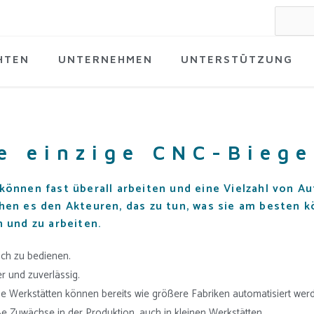
Suche
nach:
HTEN
UNTERNEHMEN
UNTERSTÜTZUNG
e einzige CNC-Biege
können fast überall arbeiten und eine Vielzahl von A
hen es den Akteuren, das zu tun, was sie am besten 
n und zu arbeiten.
ach zu bedienen.
er und zuverlässig.
ne Werkstätten können bereits wie größere Fabriken automatisiert wer
e Zuwächse in der Produktion, auch in kleinen Werkstätten.