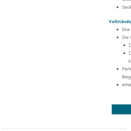
Stec
Vollständi
Eine
Der 
D
D
Perf
Bieg
erhe