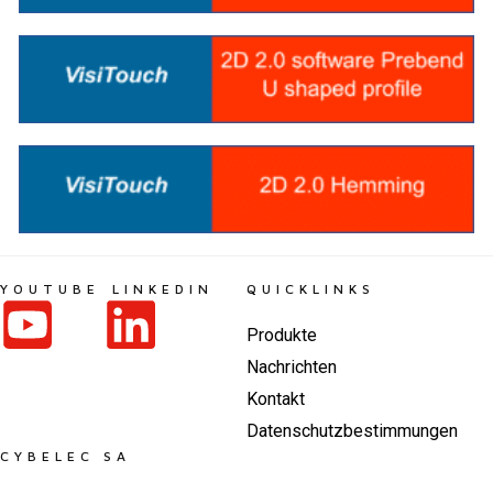
YOUTUBE
LINKEDIN
QUICKLINKS
Produkte
Nachrichten
Kontakt
Datenschutzbestimmungen
CYBELEC SA