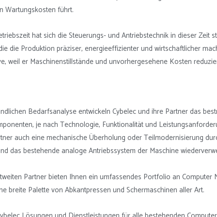
n Wartungskosten führt.
riebszeit hat sich die Steuerungs- und Antriebstechnik in dieser Zeit s
ie die Produktion präziser, energieeffizienter und wirtschaftlicher mac
tive, weil er Maschinenstillstände und unvorhergesehene Kosten reduzier
ündlichen Bedarfsanalyse entwickeln Cybelec und ihre Partner das be
ponenten, je nach Technologie, Funktionalität und Leistungsanforde
tner auch eine mechanische Überholung oder Teilmodernisierung durc
und das bestehende analoge Antriebssystem der Maschine wiederver
tweiten Partner bieten Ihnen ein umfassendes Portfolio an Computer
ine breite Palette von Abkantpressen und Schermaschinen aller Art.
Cybelec Lösungen und Dienstleistungen für alle bestehenden Compute