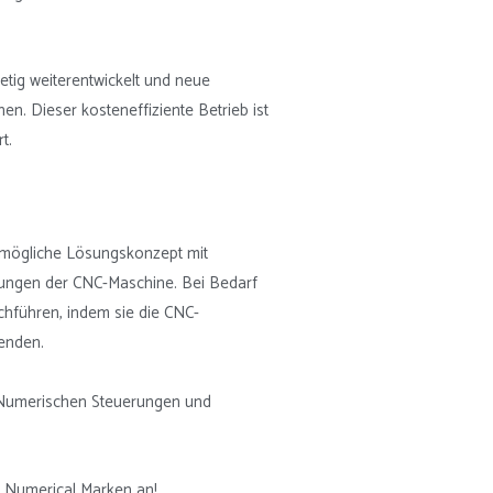
tetig weiterentwickelt und neue
hen. Dieser kosteneffiziente Betrieb ist
t.
stmögliche Lösungskonzept mit
rungen der CNC-Maschine. Bei Bedarf
hführen, indem sie die CNC-
wenden.
 Numerischen Steuerungen und
r Numerical Marken an!