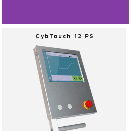
VisiTouch 24 MX
CybTouch 12 PS
VisiTouch 24 MX ist eine grafische numerische 3D-Steuerung für
CNC-Abkantpressen mit einer neuen Lösung
alles in einem:
24-Zoll-Full-Touch-Screen und die CNC-Platine auf der
Rückseite des Bildschirms montiert.
Voll digital mit CANopen®- und EtherCAT®-Feldbussen
zur Steuerung vieler Achsen
Importieren, programmieren, visualisieren und simulieren
Sie die Biegung eines Teils, alles in 3D, schnell,
einfach und effizient.
Schnittstelle zu allen Arten von Hydrauliksystemen, E/A
und analogen Achsen dank
die in den Schränken untergebrachten CybIO-Module.